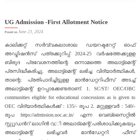
UG Admission -First Allotment Notice
June 23, 2024
Posted on
കാലിക്കറ്റ് സര്‍വ്വകലാശാല ഡയറക്ടറേറ്റ് ഓഫ്
അഡ്മിഷന്‍സ് പത്രക്കുറിപ്പ് 2024-25 വര്‍ഷത്തേക്കുളള
ബിരുദ പ്രവേശനത്തിന്റെ ഒന്നാമത്തെ അലാട്ട്മെന്റ്
പ്രസിദ്ധീകരിച്ചു. അലാട്ട്മെന്റ് ലഭിച്ച വിദ്യാര്‍ത്ഥികള്‍,
താന്റെ; പ്രതിപാദിച്ചിട്ടുളള മാന്‍ഡേറ്ററിഫീസ് അടച്ച്
അലാട്ട്മെന്റ് ഉറപ്പാക്കേണ്ടതാണ്. 1. SC/ST/ OEC/OBC
communities eligible for educational concessions as is given to
OEC വിദ്യാര്‍ത്ഥികള്‍ക്ക് : 135/- രൂപ 2. മറ്റുള്ളവര്‍ : 540/-
രൂപ https://admission.uoc.ac.in/ എന്ന വെബ്സൈറ്റിൽ
സ്റ്റുുഡന്‍റ് ലാഗിന്‍ വ;ി അലാട്മെന്റ് പരിശാധിക്കുകയും
അലാട്ട്മെന്റ് ലഭിച്ചവര്‍ മാന്‍ഡേറ്ററി ഫീസ്